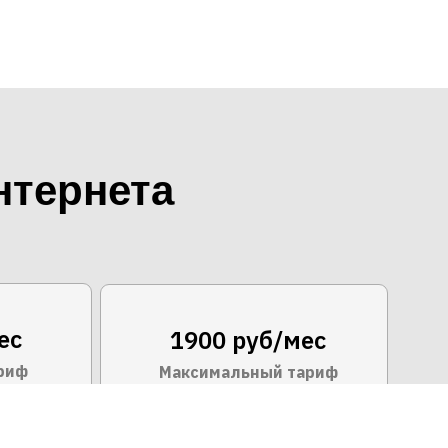
нтернета
ес
1900 руб/мес
риф
Максимальный тариф
т/с
300 Мбит/с