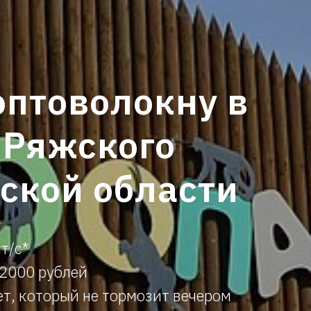
оптоволокну в
 Ряжского
ской области
т/с*
12000 рублей
т, который не тормозит вечером