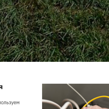
я
пользуем