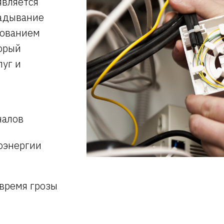
является
ладывание
зованием
торый
луг и
налов
оэнергии
 время грозы