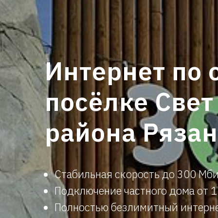
Интернет по 
посёлке Свет
района Рязан
Стабильная скорость до 300 Мби
Подключ
ени
е частного дома от 
Полностью безлимитный интерне