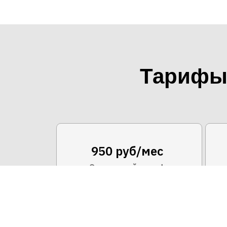
Тарифы 
950 руб/мес
Экономный тариф
1
50 Мбит/с