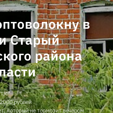
оптоволокну в
и Старый
ского района
ласти
т/с*
12000 рублей
т, который не тормозит вечером