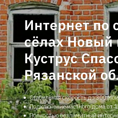
Интернет по 
сёлах Новый 
Куструс Спас
Рязанской об
Стабильная скорость до 300 Мби
Подключ
ени
е частного дома от 
Полностью безлимитный интерне