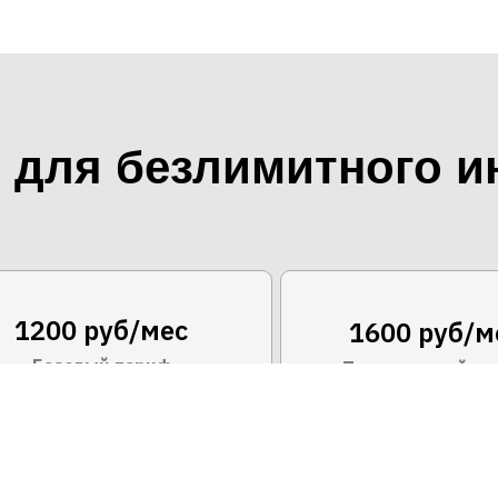
для безлимитного и
1200 руб/мес
1600 руб/м
Базовый тариф
Продвинутый та
00 Мбит/с
200 Мби