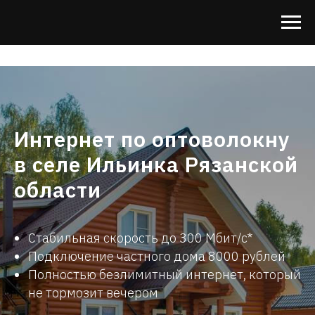
Интернет по оптоволокну
в селе Ильинка Рязанской
области
Стабильная скорость до 300 Мбит/с*
Подключ
ени
е частного дома 8000 рублей
Полностью безлимитный интернет, который
не тормозит вечером