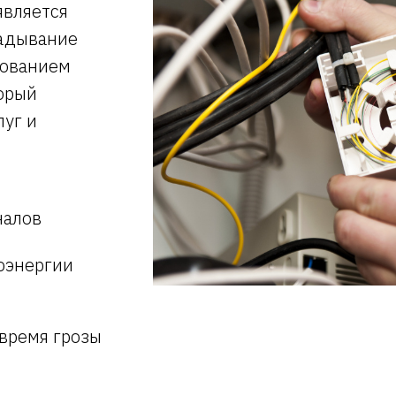
является
ладывание
зованием
торый
луг и
налов
оэнергии
 время грозы