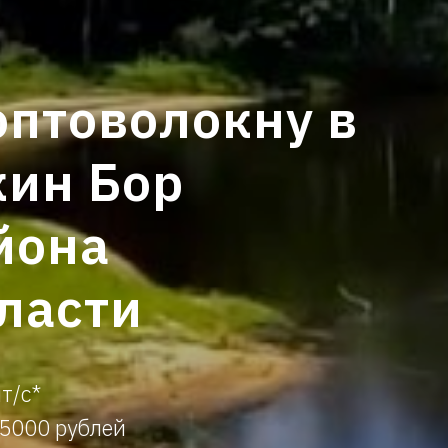
оптоволокну в
кин Бор
йона
ласти
т/с*
15000 рублей