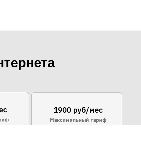
нтернета
ес
1900 руб/мес
риф
Максимальный тариф
т/с
300 Мбит/с