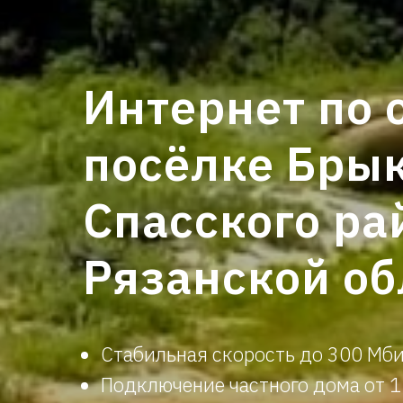
Интернет по 
посёлке Бры
Спасского ра
Рязанской об
Стабильная скорость до 300 Мби
Подключ
ени
е частного дома от 