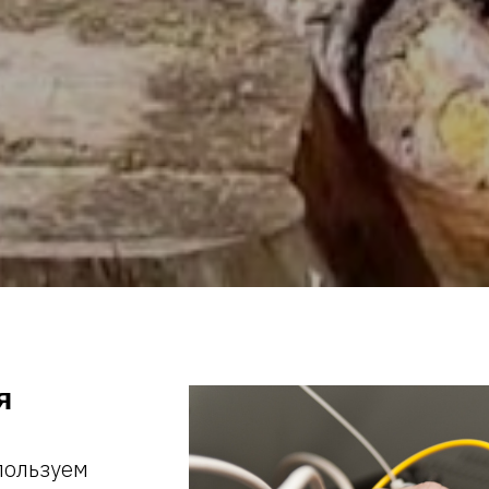
я
пользуем